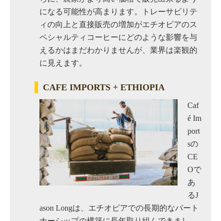
になる可能性が高まります。トレーサビリテ
ィの向上と直接販売の増加がエチオピアのス
ペシャルティコーヒーにどのような影響を与
えるかはまだわかりませんが、業界は楽観的
に見えます。
CAFE IMPORTS + ETHIOPIA
Caf
é Im
port
sの
CE
Oで
あ
るJ
ason Longは、エチオピアでの長期的なパート
ナーシップの構築に長年取り組んできまし