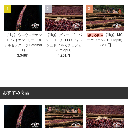
1
2
3
【1kg】 ウエウエテナン
【1kg】 グレード 1 - バ
【1kg】 MC
ゴ - ワイカン - リージョ
ンコ ゴチチ- FLO ウォッ
デカフェMC (Ethiopia)
ナルセレクト (Guatemal
シュド イルガチェフェ
3,796円
a)
(Ethiopia)
3,348円
4,201円
おすすめ商品