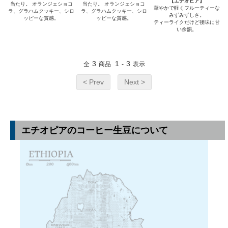
【エチオピア】
当たり。 オランジェショコ
当たり。 オランジェショコ
華やかで軽くフルーティーな
ラ、グラハムクッキー、シロ
ラ、グラハムクッキー、シロ
みずみずしさ。
ッピーな質感。
ッピーな質感。
ティーライクだけど後味に甘
い余韻。
3
1
3
全
商品
-
表示
< Prev
Next >
エチオピアのコーヒー生豆について