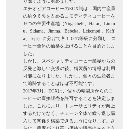
り除くように努めました。
エチオピアコーヒーのECX制は、国内生産量
の約９６％を占めるコモディティコーヒーを
９つの主要生産地（Yirgachefe、Harar、Limm
u、Sidama、Jimma、Bebeka、Lekempti 、Kaff
a、Tepi）に分けて各１０の等級に分類し、コ
ーヒー全体の価格を上げることを目的としま
した。
しかし、スペシャリティコーヒー業界からの
反発と激しい交渉の後、精製所の情報は利用
可能になりました。しかし、個々の生産者ま
で追跡することはほぼ不可能です。
2017年3月、ECXは、個々の精製所からのコ
ーヒーの直接販売を許可することを決定しま
した。これにより、トレーサビリティが向上
するだけでなく、チェーン全体で繰り返し購
入して関係を構築できるようになります。さ
らに、農家がより高い価格で販売出来るよう