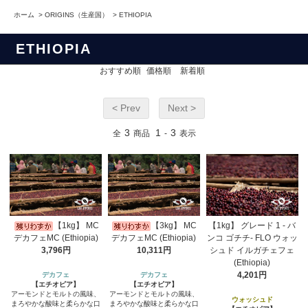
ホーム
>
ORIGINS（生産国）
>
ETHIOPIA
ETHIOPIA
おすすめ順
価格順
新着順
< Prev
Next >
3
1
3
全
商品
-
表示
【1kg】 MC
【3kg】 MC
【1kg】 グレード 1 - バ
デカフェMC (Ethiopia)
デカフェMC (Ethiopia)
ンコ ゴチチ- FLO ウォッ
3,796円
10,311円
シュド イルガチェフェ
(Ethiopia)
4,201円
デカフェ
デカフェ
【エチオピア】
【エチオピア】
アーモンドとモルトの風味、
アーモンドとモルトの風味、
ウォッシュド
まろやかな酸味と柔らかな口
まろやかな酸味と柔らかな口