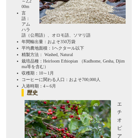
～2,2
00m
言
語：
アム
ハラ
語（公用語）、オロモ語、ソマリ語
年間輸出量：およそ350万袋
平均農地面積：1ヘクタール以下
精製方法： Washed, Natural
栽培品種：Heirloom Ethiopian （Kudhome, Gesha, Djim
ma等を含む）
収穫期：10～1月
コーヒーに関わる人口：およそ700,000人
入港時期：4～6月
歴史
エ
チ
オ
ピ
ア