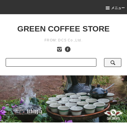
メニュー
GREEN COFFEE STORE
FROM: DCS Co.,Ltd.