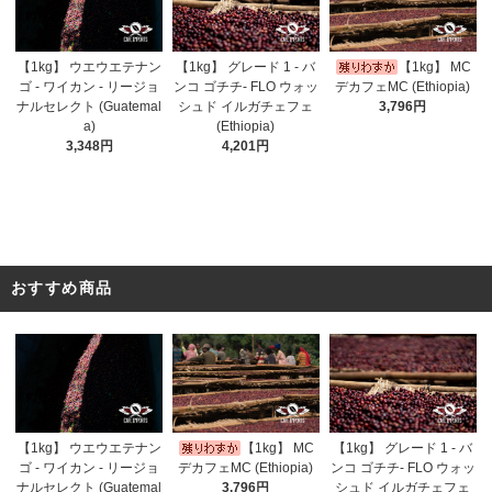
【1kg】 ウエウエテナン
【1kg】 グレード 1 - バ
【1kg】 MC
ゴ - ワイカン - リージョ
ンコ ゴチチ- FLO ウォッ
デカフェMC (Ethiopia)
ナルセレクト (Guatemal
シュド イルガチェフェ
3,796円
a)
(Ethiopia)
3,348円
4,201円
おすすめ商品
【1kg】 ウエウエテナン
【1kg】 MC
【1kg】 グレード 1 - バ
ゴ - ワイカン - リージョ
デカフェMC (Ethiopia)
ンコ ゴチチ- FLO ウォッ
ナルセレクト (Guatemal
3,796円
シュド イルガチェフェ