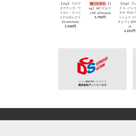
【1kg】 ウエウ
【1
【1kg】 グ
エテナンゴ - ワ
ド 1 - バン
kg】 MC デカフ
イカン - リージ
チチ- FLO 
ェMC (Ethiopia)
ョナルセレクト
ッシュド イ
3,796円
(Guatemala)
チェフェ (Ethi
3,348円
a)
4,201円