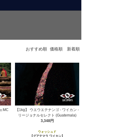
おすすめ順
価格順
新着順
フェMC
【1kg】 ウエウエテナンゴ - ワイカン -
リージョナルセレクト (Guatemala)
3,348円
ウォッシュド
【グアテマラ ワイカン】