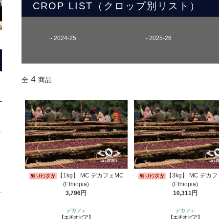
CROP LIST（クロップ別リスト）
2024-25
2025-26
4
全
商品
【1kg】 MC デカフェMC
【3kg】 MC デカ
(Ethiopia)
(Ethiopia)
3,796円
10,311円
デカフェ
デカフェ
【エチオピア】
【エチオピア】