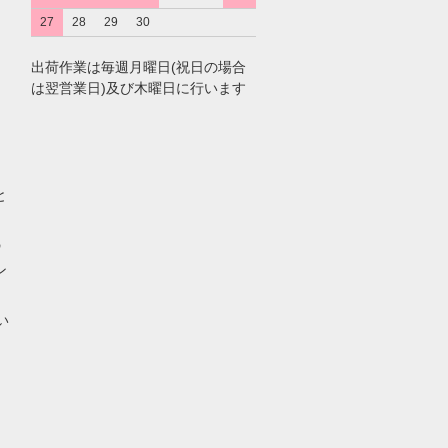
27
28
29
30
出荷作業は毎週月曜日(祝日の場合
は翌営業日)及び木曜日に行います
と
の
ン
い