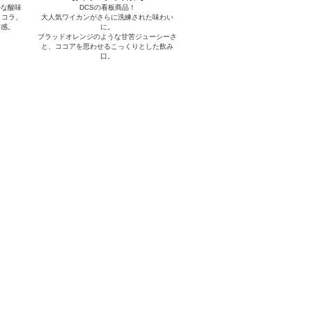
かな酸味
DCSの看板商品！
ョコラ、
大人気ワイカンがさらに洗練された味わい
質感。
に。
ブラッドオレンジのような甘苦ジューシーさ
と、ココアを思わせるこっくりとした飲み
口。