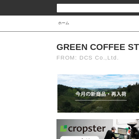
ホーム
GREEN COFFEE S
FROM: DCS Co.,Ltd.