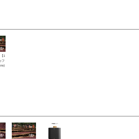
【1
デカフ
ia)