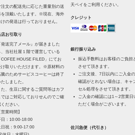
天ペイをご利用ください。
ご注文の配送先に応じた重量別の送
料を頂戴いたします。※現在、海外
クレジット
向けの発送は行っておりません。
当店お引取り
『発送完了メール』が届きました
銀行振り込み
ら、当社社屋１階で運営している
振込手数料はお客様のご負担
「
COFEE HOUSE FILED
」にてお
させて頂きます。
受け取りいただけます。※原材料の
ご注文後、7日以内にご入金
高騰のためサービスコーヒーは終了
確認がとれない場合は、キャ
いたしました。
セル処理をさせて頂きます。
また、生豆に関するご質問等はカフ
ご入金の確認には1～2営業日
ェではご対応しておりせんのでご確
ただく場合がございます。
認ください。
【営業時間】
日：10:00-18:00
日祝：9:00-17:00
佐川急便（代引き）
(定休日：水曜日)