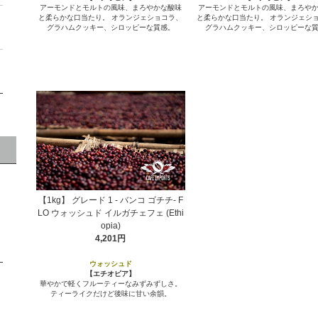
アーモンドとモルトの風味、まろやかな酸味
アーモンドとモルトの風味、まろや
と柔らかな口当たり。 オランジェショコラ、
と柔らかな口当たり。 オランジェシ
グラハムクッキー、シロッピーな質感。
グラハムクッキー、シロッピーな
【1kg】 グレード 1 - バンコ ゴチチ- F
LO ウォッシュド イルガチェフェ (Ethi
opia)
4,201円
ウォッシュド
【エチオピア】
華やかで軽くフルーティーなみずみずしさ。
ティーライクだけど後味に甘い余韻。