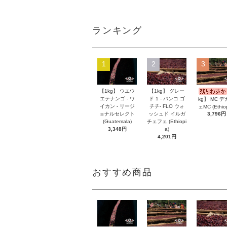
ランキング
1
2
3
【1kg】 ウエウ
【1kg】 グレー
エテナンゴ - ワ
ド 1 - バンコ ゴ
kg】 MC 
イカン - リージ
チチ- FLO ウォ
ェMC (Ethiop
ョナルセレクト
ッシュド イルガ
3,796円
(Guatemala)
チェフェ (Ethiopi
3,348円
a)
4,201円
おすすめ商品