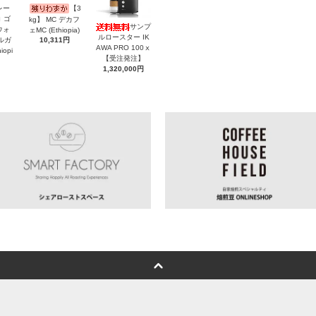
レー
【3
コ ゴ
kg】 MC デカフ
サンプ
ウォ
ェMC (Ethiopia)
ルロースター IK
ルガ
10,311円
AWA PRO 100ⅹ
opi
【受注発注】
1,320,000円