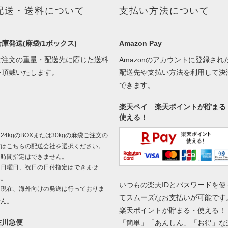
配送・送料について
支払い方法について
倉庫発送(麻袋/1ボックス)
Amazon Pay
ご注文の重量・配送先に応じた送料
Amazonのアカウントに登録され
を頂戴いたします。
配送先や支払い方法を利用して決
できます。
楽天ペイ 楽天ポイントが貯まる
使える！
24kgのBOXまたは30kgの麻袋ご注文の
方はこちらの配送会社を選択ください。
※時間指定はできません。
※日曜日、祝日の日付指定はできませ
ん。
いつもの楽天IDとパスワードを使
※現在、海外向けの発送は行っておりま
てスムーズなお支払いが可能です
せん。
楽天ポイントが貯まる・使える！
佐川急便
「簡単」「あんしん」「お得」な